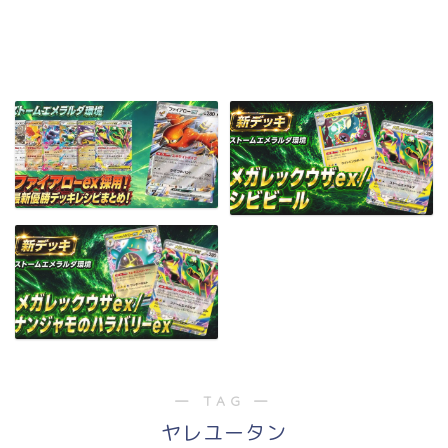
― TAG ―
ヤレユータン