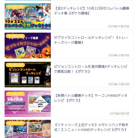
デッキレシピ
【全8デッキレシピ】10月22日付ジムバトル優勝
デッキ集【ポケカ環境】
2019年10月23日
デッキレシピ
ゼブライカコントロールデッキレシピ！《トレー
ナーズリーグ優勝》
2019年10月19日
デッキレシピ
ピジョンコントロールを海外環境4デッキレシピ
で徹底比較！《ポケカ》
2019年10月19日
デッキレシピ
【新弾バトル優勝デッキ】ヤーコンHANDデッキ
レシピ 【ポケカ】
2019年9月21日
デッキレシピ
《シティリーグ上位デッキ》メガトンパンチ鈴木
式！エンニュートHANDデッキレシピ《ポケカ》