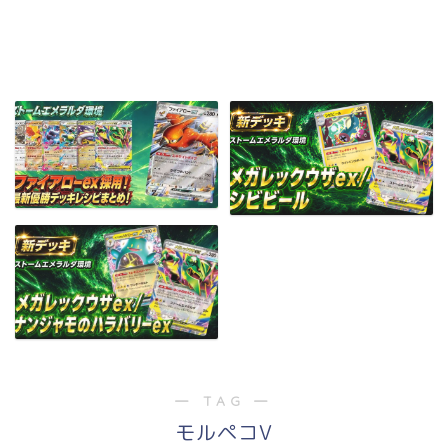
― TAG ―
モルペコV