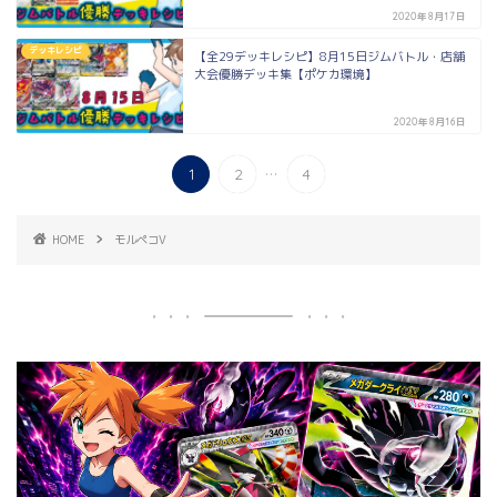
2020年8月17日
デッキレシピ
【全29デッキレシピ】8月15日ジムバトル・店舗
大会優勝デッキ集【ポケカ環境】
2020年8月16日
...
1
2
4
HOME
モルペコV