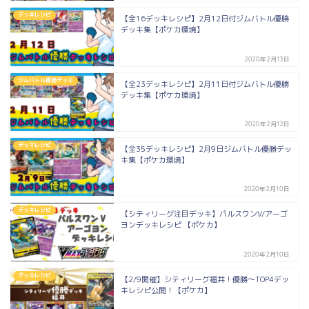
デッキレシピ
【全16デッキレシピ】2月12日付ジムバトル優勝
デッキ集【ポケカ環境】
2020年2月13日
ジムバトル優勝デッキ
【全23デッキレシピ】2月11日付ジムバトル優勝
デッキ集【ポケカ環境】
2020年2月12日
デッキレシピ
【全35デッキレシピ】2月9日ジムバトル優勝デッ
キ集【ポケカ環境】
2020年2月10日
デッキレシピ
【シティリーグ注目デッキ】パルスワンV/アーゴ
ヨンデッキレシピ 【ポケカ】
2020年2月10日
デッキレシピ
【2/9開催】シティリーグ福井！優勝～TOP4デッ
キレシピ公開！【ポケカ】