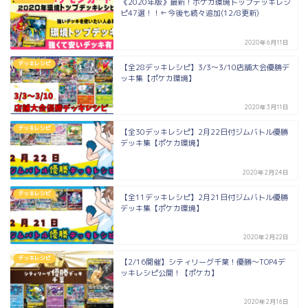
《2020年版》最新！ポケカ環境トップデッキレシ
ピ47選！！←今後も続々追加(12/8更新)
2020年6月11日
デッキレシピ
【全28デッキレシピ】3/3～3/10店舗大会優勝デ
ッキ集【ポケカ環境】
2020年3月11日
デッキレシピ
【全30デッキレシピ】2月22日付ジムバトル優勝
デッキ集【ポケカ環境】
2020年2月24日
デッキレシピ
【全11デッキレシピ】2月21日付ジムバトル優勝
デッキ集【ポケカ環境】
2020年2月22日
デッキレシピ
【2/16開催】シティリーグ千葉！優勝～TOP4デ
ッキレシピ公開！【ポケカ】
2020年2月16日