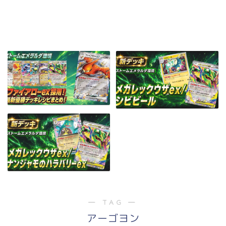
― TAG ―
アーゴヨン