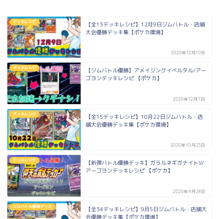
デッキレシピ
【全13デッキレシピ】12月9日ジムバトル・店舗
大会優勝デッキ集【ポケカ環境】
2020年12月10日
デッキレシピ
【ジムバトル優勝】アメイジングイベルタル/アー
ゴヨンデッキレシピ 【ポケカ】
2020年12月7日
デッキレシピ
【全15デッキレシピ】10月22日ジムバトル・店
舗大会優勝デッキ集【ポケカ環境】
2020年10月23日
デッキレシピ
【新弾バトル優勝デッキ】ガラルネギガナイトV/
アーゴヨンデッキレシピ 【ポケカ】
2020年9月28日
ジムバトル優勝デッキ
【全34デッキレシピ】9月5日ジムバトル・店舗大
会優勝デッキ集【ポケカ環境】