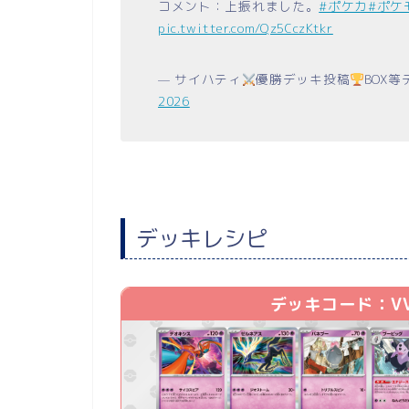
コメント：上振れました。
#ポケカ
#ポケ
pic.twitter.com/Qz5CczKtkr
— サイハティ
優勝デッキ投稿
BOX
2026
デッキレシピ
デッキコード：VVkF