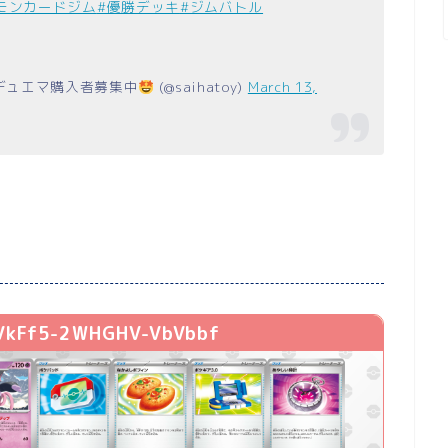
モンカードジム
#優勝デッキ
#ジムバトル
等デュエマ購入者募集中
(@saihatoy)
March 13,
f5-2WHGHV-VbVbbf