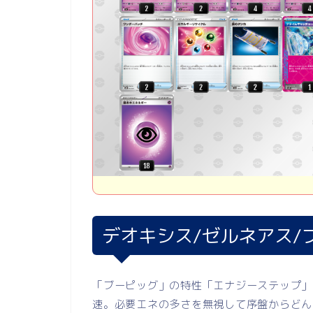
デオキシス/ゼルネアス/
「ブーピッグ」の特性「エナジーステップ」
速。必要エネの多さを無視して序盤からどん