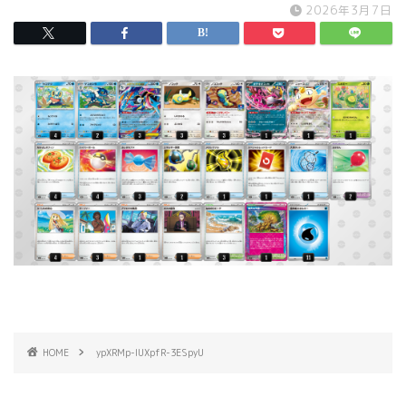
2026年3月7日
HOME
ypXRMp-IUXpfR-3ESpyU