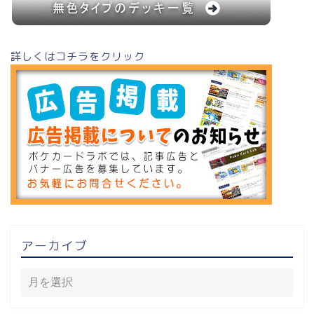
詳しくはコチラをクリック
アーカイブ