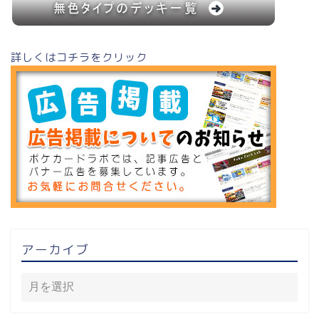
詳しくはコチラをクリック
アーカイブ