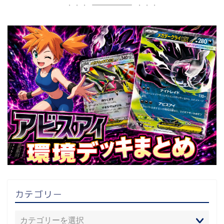
カテゴリー