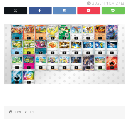
2025年10月27日
HOME
01