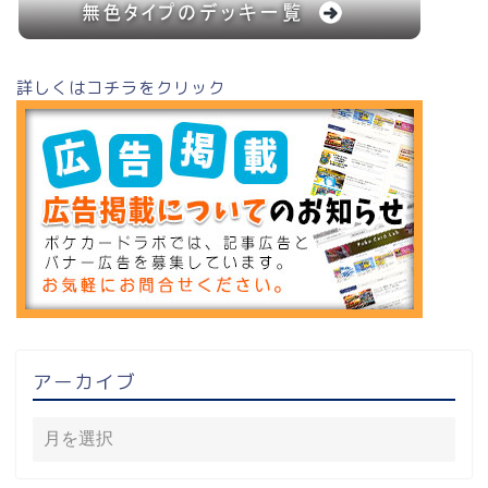
詳しくはコチラをクリック
アーカイブ