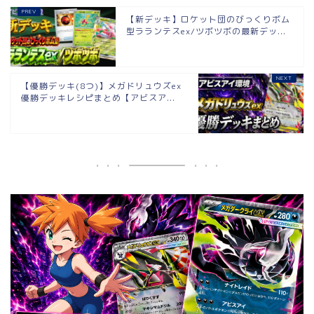
【新デッキ】ロケット団のびっくりボム
型ラランテスex/ツボツボの最新デッ...
【優勝デッキ(8つ)】メガドリュウズex
優勝デッキレシピまとめ【アビスア...