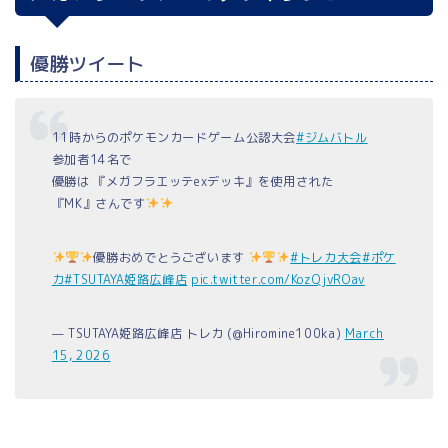
優勝ツイート
11時からのポケモンカードゲーム公認大会
#ジムバトル
参加者14名で
優勝は 『メガフラエッテexデッキ』を使用された
『MK』さんです
優勝おめでとうございます
#トレカ大会
#ポケ
カ
#TSUTAYA姫路広峰店
pic.twitter.com/KozQjvROav
— TSUTAYA姫路広峰店 トレカ (@Hiromine100ka)
March
15, 2026