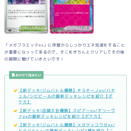
「メガフラエッテex」に序盤からしっかりエネ加速をすること
が重要になっって来るので、そこをきちんとクリアしてその後
の展開に繋げていきたいです！
あわせて読みたい
【新デッキ|ジムバトル優勝】チラチーノex/バチ
ュル/シビビールの最新デッキレシピを紹介【ポ
ケカ】
【新デッキ|店舗大会優勝】スピアーex/オリーヴ
ァexの最新デッキレシピを紹介【ポケカ】
【新デッキ|ジムバトル優勝】メガゲッコウガex/
ドラパルトexの最新デッキレシピ3種を紹介【ニ