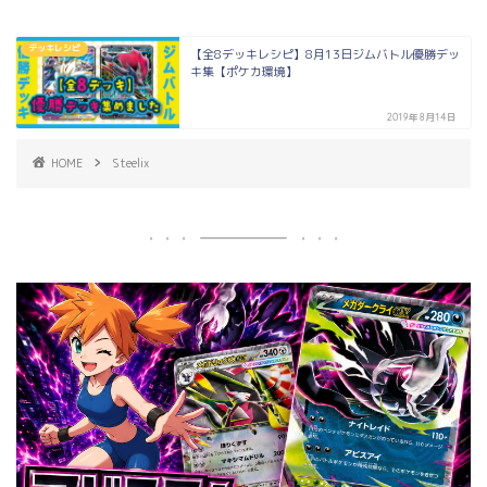
デッキレシピ
【全8デッキレシピ】8月13日ジムバトル優勝デッ
キ集【ポケカ環境】
2019年8月14日
HOME
Steelix