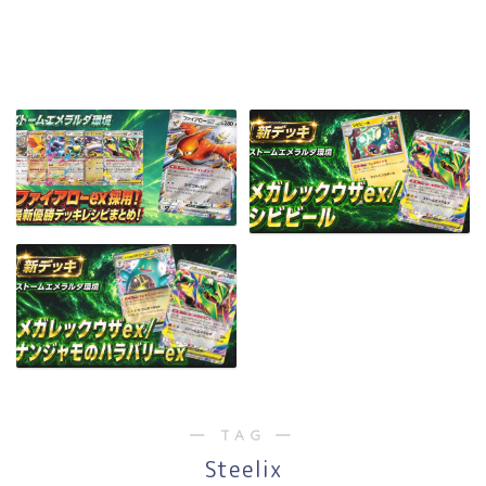
― TAG ―
Steelix