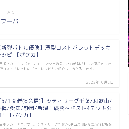
 TAG ―
フーパ
【新弾バトル優勝】悪型ロストバレットデッキ
レシピ 【ポケカ】
回ポケカードラボでは、TSUTAYA自治医大店の新弾バトルで優勝をした
型ロストバレットのデッキレシピをご紹介しようと思います。 …
2022年10月2日
【5/1開催(8会場)】シティリーグ千葉/和歌山/
沖縄/愛知/静岡/新潟！優勝～ベスト4デッキ公
開！【ポケカ】
回ポケカードラボでは、シティリーグ千葉/和歌山/沖縄/愛知/静岡/新潟