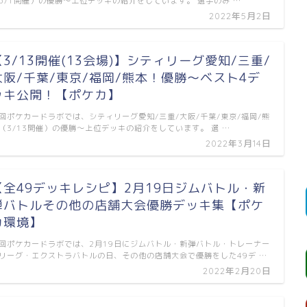
5/1開催）の優勝～上位デッキの紹介をしています。 選手のみ …
2022年5月2日
【3/13開催(13会場)】シティリーグ愛知/三重/
大阪/千葉/東京/福岡/熊本！優勝～ベスト4デ
ッキ公開！【ポケカ】
回ポケカードラボでは、シティリーグ愛知/三重/大阪/千葉/東京/福岡/熊
（3/13開催）の優勝～上位デッキの紹介をしています。 選 …
2022年3月14日
【全49デッキレシピ】2月19日ジムバトル・新
弾バトルその他の店舗大会優勝デッキ集【ポケ
カ環境】
回ポケカードラボでは、2月19日にジムバトル・新弾バトル・トレーナー
リーグ・エクストラバトルの日、その他の店舗大会で優勝をした49デ …
2022年2月20日