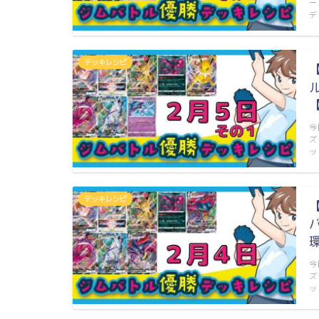
ー
デ
デッキレシピ
今
ズ
ッ
デッキレシピ
今
ズ
ッ