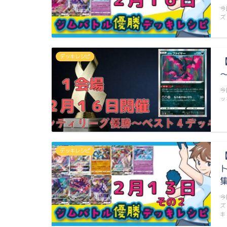
今
ズ
デッキレシピ
今
ッ
デッキレシピ
今
ズ
キ