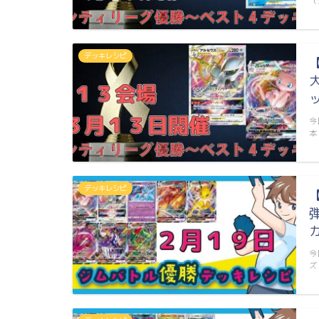
（
デッキレシピ
今
本
デッキレシピ
今
ズ