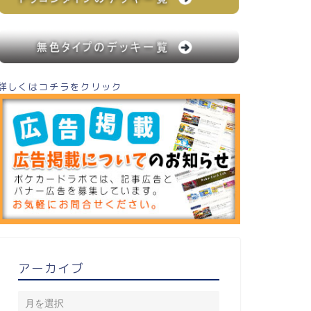
詳しくはコチラをクリック
アーカイブ