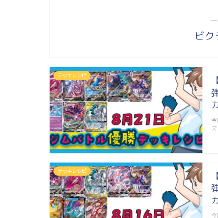
―
ビク
デッキレシピ
今
ズ
デッキレシピ
今