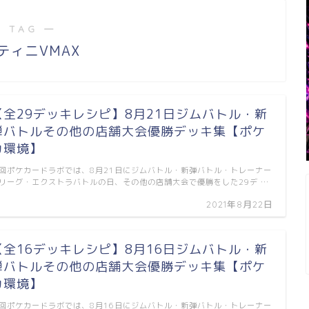
 TAG ―
ティニVMAX
【全29デッキレシピ】8月21日ジムバトル・新
弾バトルその他の店舗大会優勝デッキ集【ポケ
カ環境】
回ポケカードラボでは、8月21日にジムバトル・新弾バトル・トレーナー
リーグ・エクストラバトルの日、その他の店舗大会で優勝をした29デ …
2021年8月22日
【全16デッキレシピ】8月16日ジムバトル・新
弾バトルその他の店舗大会優勝デッキ集【ポケ
カ環境】
回ポケカードラボでは、8月16日にジムバトル・新弾バトル・トレーナー