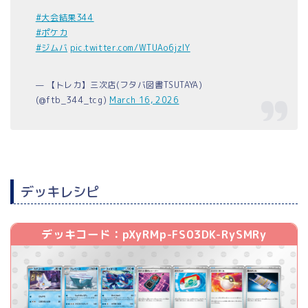
#大会結果344
#ポケカ
#ジムバ
pic.twitter.com/WTUAo6jzlY
— 【トレカ】三次店(フタバ図書TSUTAYA)
(@ftb_344_tcg)
March 16, 2026
デッキレシピ
デッキコード：pXyRMp-FS03DK-RySMRy