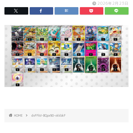
2026年2月23日
HOME
dvFFkV-BQpx90-vkkbkF