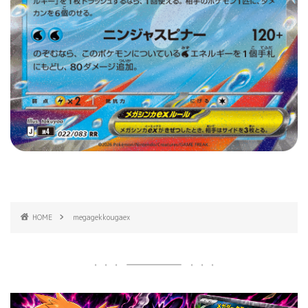
HOME
megagekkougaex