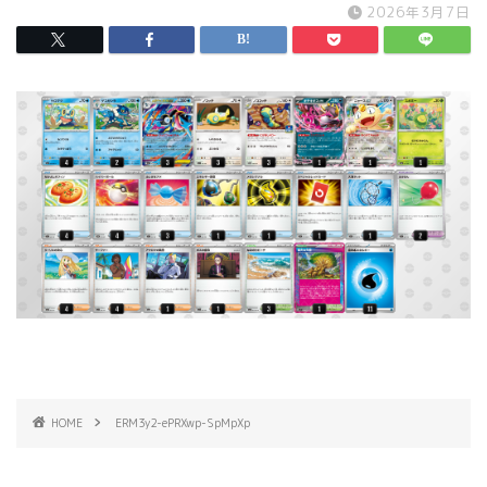
2026年3月7日
HOME
ERM3y2-ePRXwp-SpMpXp