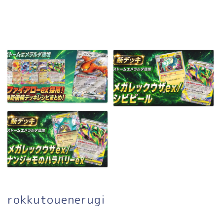
rokkutouenerugi