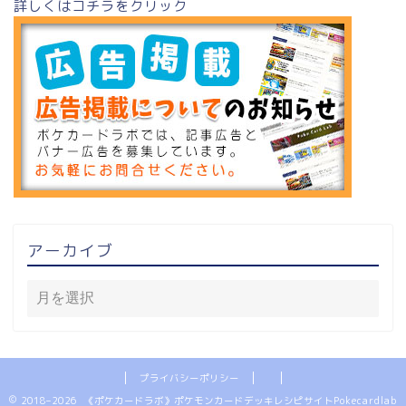
詳しくはコチラをクリック
アーカイブ
プライバシーポリシー
2018–2026 《ポケカードラボ》ポケモンカードデッキレシピサイトPokecardlab