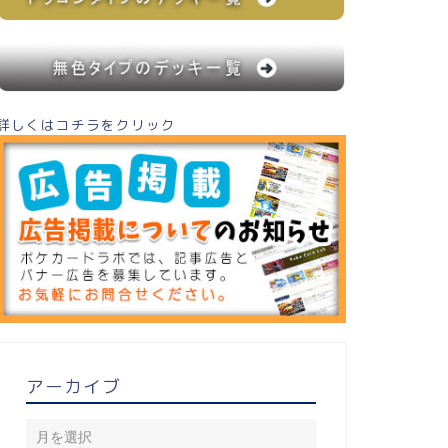
詳しくはコチラをクリック
アーカイブ