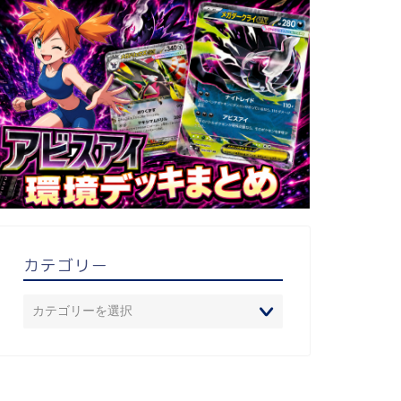
カテゴリー