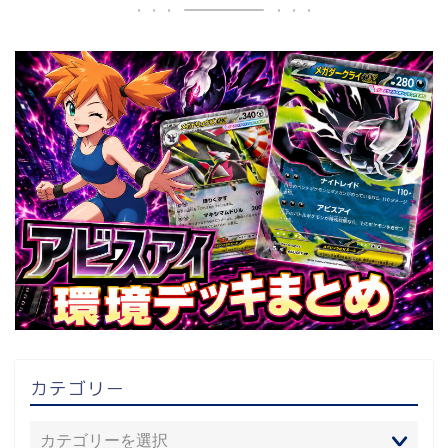
カテゴリー