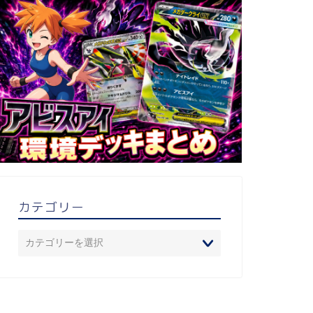
カテゴリー