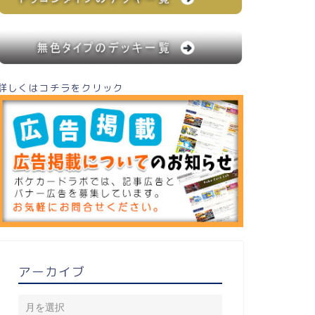
詳しくはコチラをクリック
アーカイブ