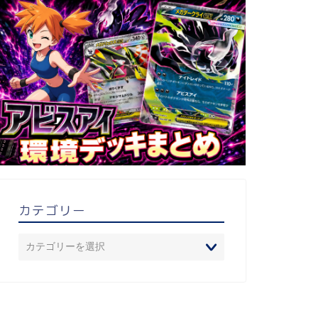
カテゴリー