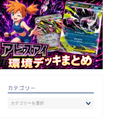
カテゴリー