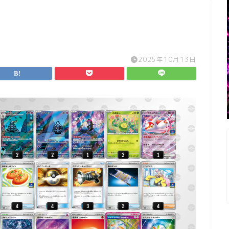
2025年10月13日