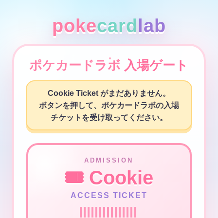
poke
card
lab
ポケカードラボ
入場ゲート
Cookie Ticket がまだありません。
ボタンを押して、ポケカードラボの入場
チケットを受け取ってください。
ADMISSION
🎟️ Cookie
ACCESS TICKET