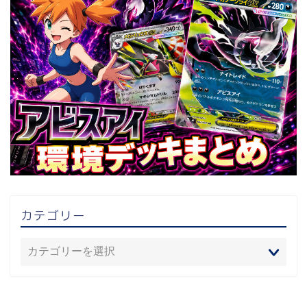
カテゴリー