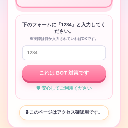
下のフォームに「1234」と入力してく
ださい。
※実際は何か入力されていればOKです。
これは BOT 対策です
🛡️ 安心してご利用ください
🔒 このページはアクセス確認用です。