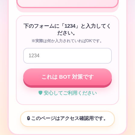
下のフォームに「1234」と入力してく
ださい。
※実際は何か入力されていればOKです。
これは BOT 対策です
🛡️ 安心してご利用ください
🔒 このページはアクセス確認用です。