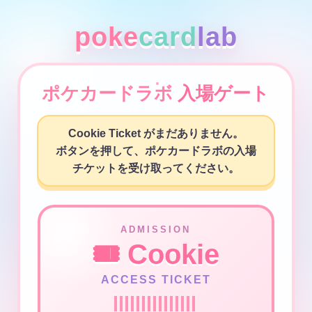
poke
card
lab
ポケカードラボ
入場ゲート
Cookie Ticket がまだありません。
ボタンを押して、ポケカードラボの入場
チケットを受け取ってください。
ADMISSION
🎟️ Cookie
ACCESS TICKET