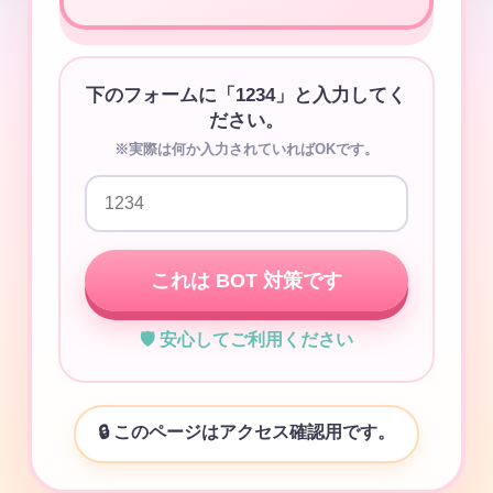
下のフォームに「1234」と入力してく
ださい。
※実際は何か入力されていればOKです。
これは BOT 対策です
🛡️ 安心してご利用ください
🔒 このページはアクセス確認用です。