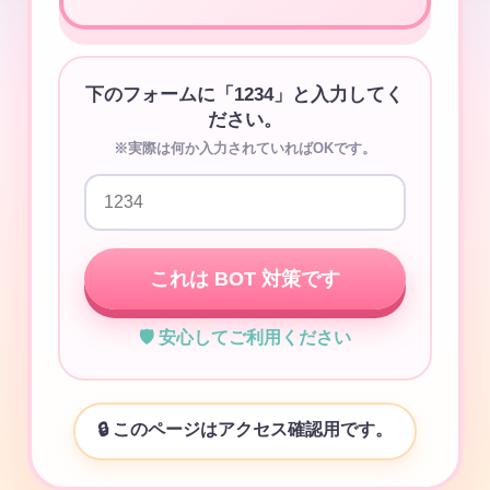
下のフォームに「1234」と入力してく
ださい。
※実際は何か入力されていればOKです。
これは BOT 対策です
🛡️ 安心してご利用ください
🔒 このページはアクセス確認用です。