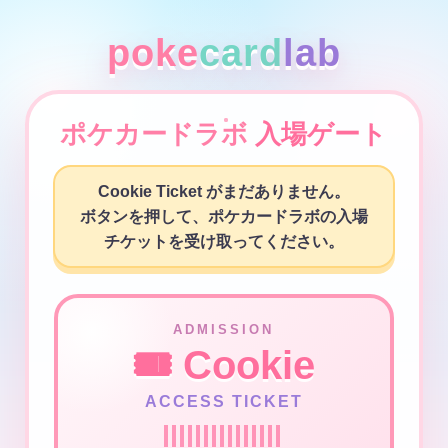
poke
card
lab
ポケカードラボ
入場ゲート
Cookie Ticket がまだありません。
ボタンを押して、ポケカードラボの入場
チケットを受け取ってください。
ADMISSION
🎟️ Cookie
ACCESS TICKET