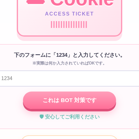
ACCESS TICKET
下のフォームに「1234」と入力してください。
※実際は何か入力されていればOKです。
これは BOT 対策です
🛡️ 安心してご利用ください