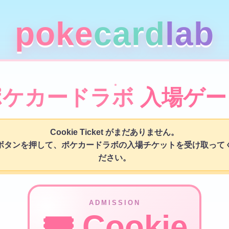
poke
card
lab
ポケカードラボ
入場ゲー
Cookie Ticket がまだありません。
ボタンを押して、ポケカードラボの入場チケットを受け取って
ださい。
ADMISSION
🎟️ Cookie