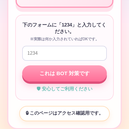
下のフォームに「1234」と入力してく
ださい。
※実際は何か入力されていればOKです。
これは BOT 対策です
🛡️ 安心してご利用ください
🔒 このページはアクセス確認用です。