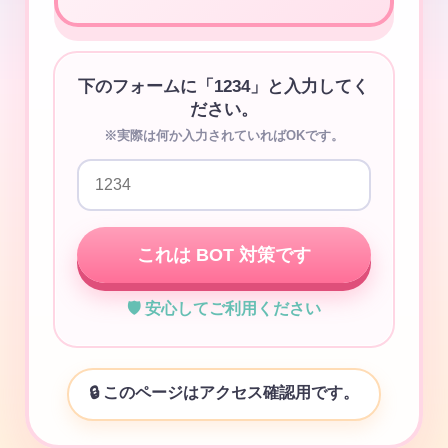
下のフォームに「1234」と入力してく
ださい。
※実際は何か入力されていればOKです。
これは BOT 対策です
🛡️ 安心してご利用ください
🔒 このページはアクセス確認用です。