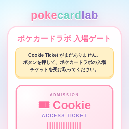
poke
card
lab
ポケカードラボ
入場ゲート
Cookie Ticket がまだありません。
ボタンを押して、ポケカードラボの入場
チケットを受け取ってください。
ADMISSION
🎟️ Cookie
ACCESS TICKET