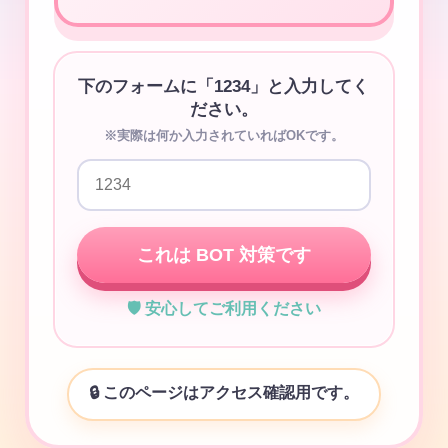
下のフォームに「1234」と入力してく
ださい。
※実際は何か入力されていればOKです。
これは BOT 対策です
🛡️ 安心してご利用ください
🔒 このページはアクセス確認用です。