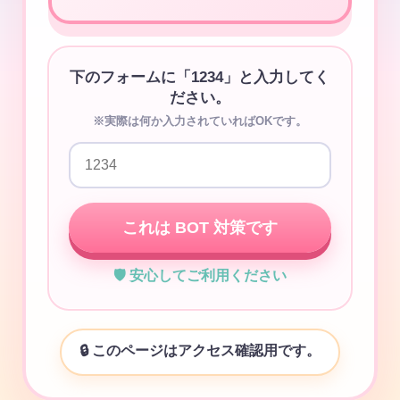
下のフォームに「1234」と入力してく
ださい。
※実際は何か入力されていればOKです。
これは BOT 対策です
🛡️ 安心してご利用ください
🔒 このページはアクセス確認用です。