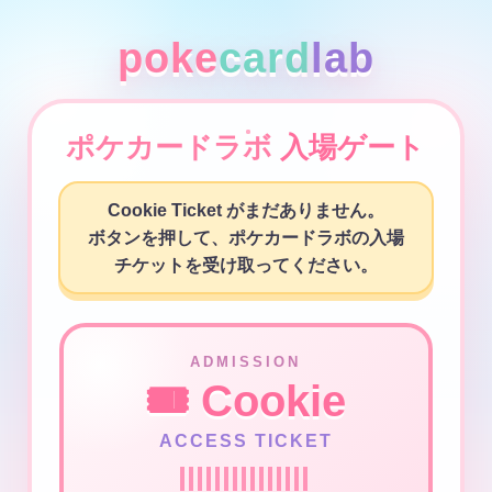
poke
card
lab
ポケカードラボ
入場ゲート
Cookie Ticket がまだありません。
ボタンを押して、ポケカードラボの入場
チケットを受け取ってください。
ADMISSION
🎟️ Cookie
ACCESS TICKET