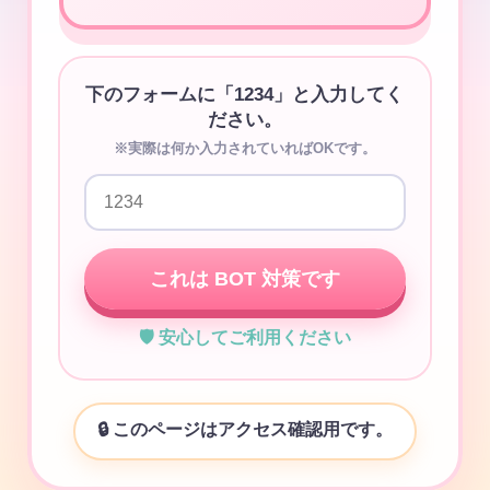
下のフォームに「1234」と入力してく
ださい。
※実際は何か入力されていればOKです。
これは BOT 対策です
🛡️ 安心してご利用ください
🔒 このページはアクセス確認用です。