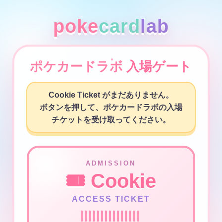
poke
card
lab
ポケカードラボ
入場ゲート
Cookie Ticket がまだありません。
ボタンを押して、ポケカードラボの入場
チケットを受け取ってください。
ADMISSION
🎟️ Cookie
ACCESS TICKET