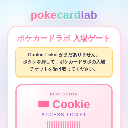
poke
card
lab
ポケカードラボ
入場ゲート
Cookie Ticket がまだありません。
ボタンを押して、ポケカードラボの入場
チケットを受け取ってください。
ADMISSION
🎟️ Cookie
ACCESS TICKET