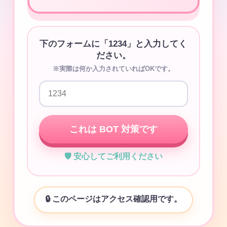
下のフォームに「1234」と入力してく
ださい。
※実際は何か入力されていればOKです。
これは BOT 対策です
🛡️ 安心してご利用ください
🔒 このページはアクセス確認用です。