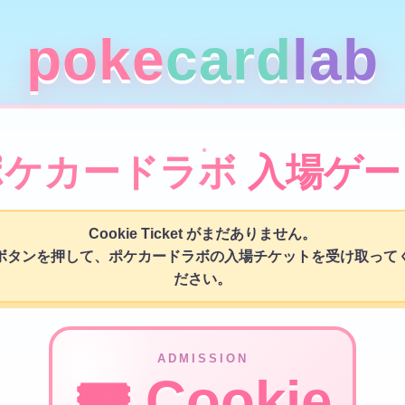
poke
card
lab
ポケカードラボ
入場ゲー
Cookie Ticket がまだありません。
ボタンを押して、ポケカードラボの入場チケットを受け取って
ださい。
ADMISSION
🎟️ Cookie