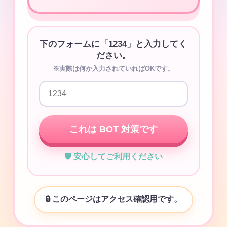
下のフォームに「1234」と入力してく
ださい。
※実際は何か入力されていればOKです。
これは BOT 対策です
🛡️ 安心してご利用ください
🔒 このページはアクセス確認用です。