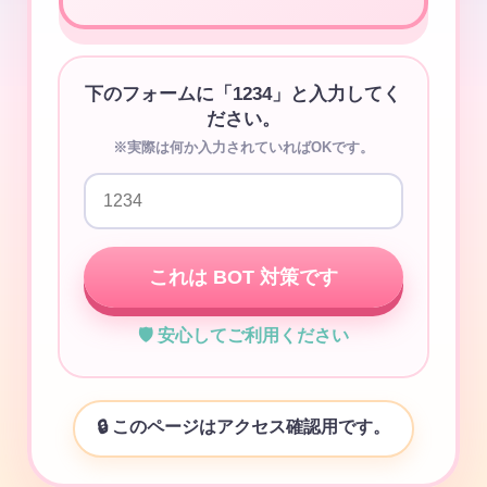
下のフォームに「1234」と入力してく
ださい。
※実際は何か入力されていればOKです。
これは BOT 対策です
🛡️ 安心してご利用ください
🔒 このページはアクセス確認用です。