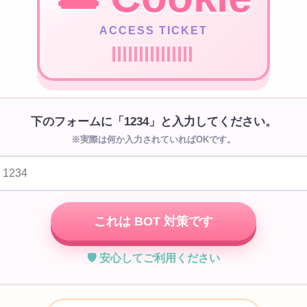
ACCESS TICKET
下のフォームに「1234」と入力してください。
※実際は何か入力されていればOKです。
これは BOT 対策です
🛡️ 安心してご利用ください