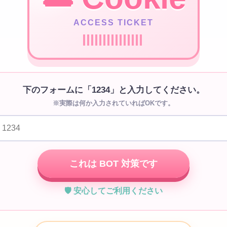
ACCESS TICKET
下のフォームに「1234」と入力してください。
※実際は何か入力されていればOKです。
これは BOT 対策です
🛡️ 安心してご利用ください