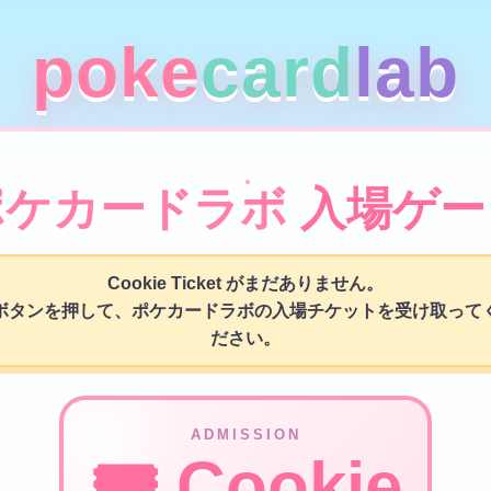
poke
card
lab
ポケカードラボ
入場ゲー
Cookie Ticket がまだありません。
ボタンを押して、ポケカードラボの入場チケットを受け取って
ださい。
ADMISSION
🎟️ Cookie