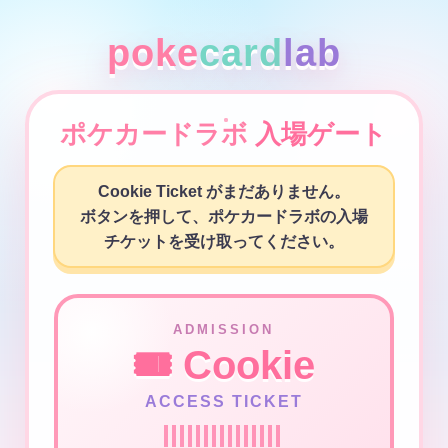
poke
card
lab
ポケカードラボ
入場ゲート
Cookie Ticket がまだありません。
ボタンを押して、ポケカードラボの入場
チケットを受け取ってください。
ADMISSION
🎟️ Cookie
ACCESS TICKET