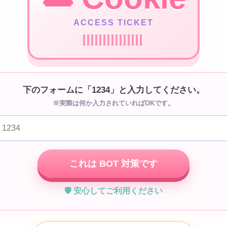
ACCESS TICKET
下のフォームに「1234」と入力してください。
※実際は何か入力されていればOKです。
これは BOT 対策です
🛡️ 安心してご利用ください