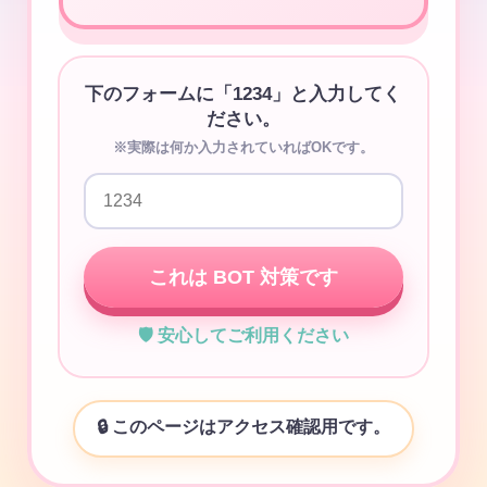
下のフォームに「1234」と入力してく
ださい。
※実際は何か入力されていればOKです。
これは BOT 対策です
🛡️ 安心してご利用ください
🔒 このページはアクセス確認用です。