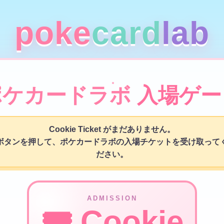
poke
card
lab
ポケカードラボ
入場ゲー
Cookie Ticket がまだありません。
ボタンを押して、ポケカードラボの入場チケットを受け取って
ださい。
ADMISSION
🎟️ Cookie