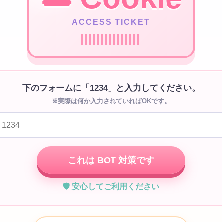
ACCESS TICKET
下のフォームに「1234」と入力してください。
※実際は何か入力されていればOKです。
これは BOT 対策です
🛡️ 安心してご利用ください