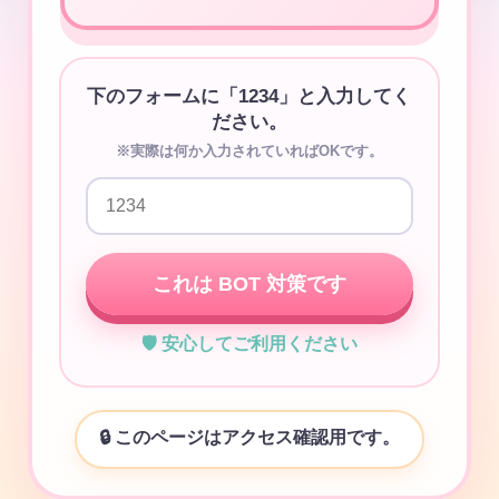
下のフォームに「1234」と入力してく
ださい。
※実際は何か入力されていればOKです。
これは BOT 対策です
🛡️ 安心してご利用ください
🔒 このページはアクセス確認用です。