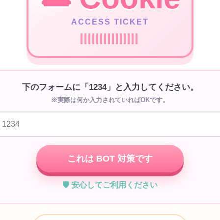
ACCESS TICKET
下のフォームに「1234」と入力してください。
※実際は何か入力されていればOKです。
これは BOT 対策です
🛡️ 安心してご利用ください