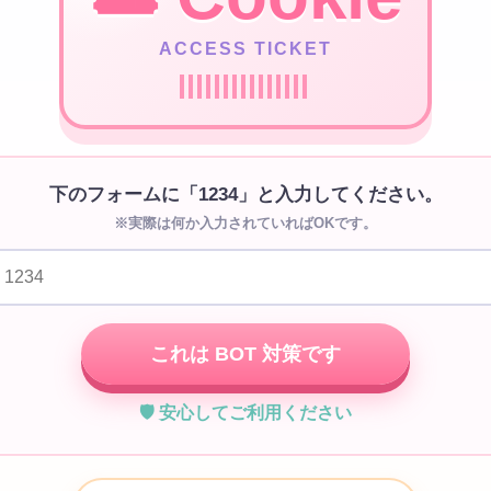
ACCESS TICKET
下のフォームに「1234」と入力してください。
※実際は何か入力されていればOKです。
これは BOT 対策です
🛡️ 安心してご利用ください